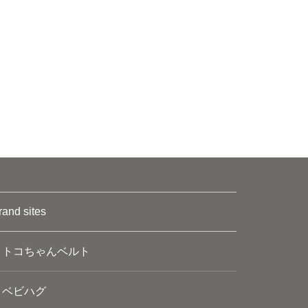
rand sites
トコちゃんベルト
ベビハグ