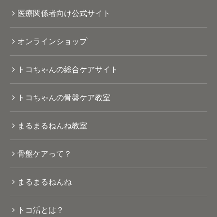
医療関係者向け公式サイト
オンラインショップ
トコちゃんの総合ケアサイト
トコちゃんの骨盤ケア教室
まるまるねんね教室
骨盤ケアって？
まるまるねんね
トコ活とは？