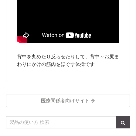
背中を丸めたり反らせたりして、背中～お尻ま
わりにかけの筋肉をほぐす体操です
医療関係者向けサイト