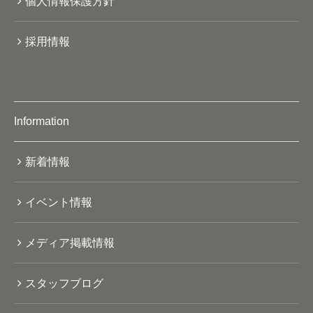
個人情報保護方針
採用情報
Information
新着情報
イベント情報
メディア掲載情報
スタッフブログ