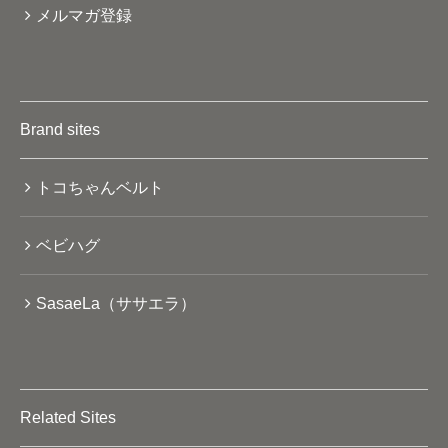
メルマガ登録
Brand sites
トコちゃんベルト
ベビハグ
SasaeLa（ササエラ）
Related Sites