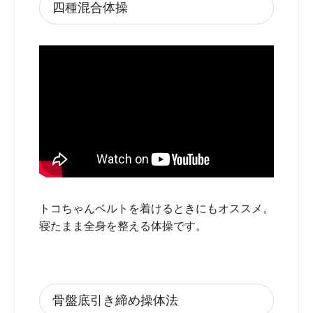
四種混合体操
トコちゃんベルトを着けるときにもオススメ。
寝たまま全身を整える体操です。
骨盤底引き締め操体法