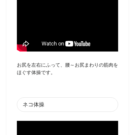
お尻を左右にふって、腰～お尻まわりの筋肉を
ほぐす体操です。
ネコ体操