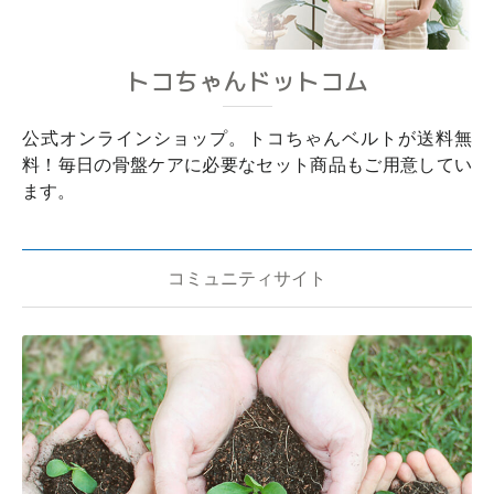
トコちゃんドットコム
公式オンラインショップ。トコちゃんベルトが送料無
料！毎日の骨盤ケアに必要なセット商品もご用意してい
ます。
コミュニティサイト