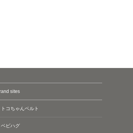
rand sites
トコちゃんベルト
ベビハグ