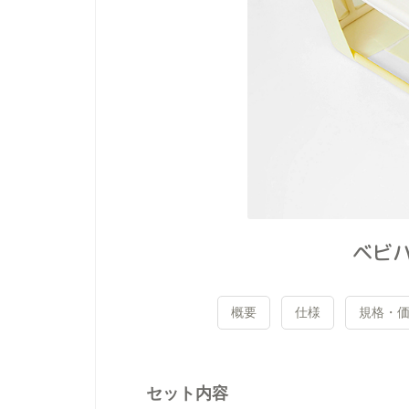
ベビ
概要
仕様
規格・
セット内容