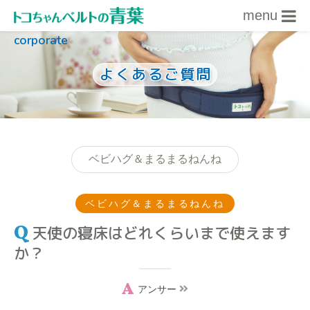
menu
corporate
内容をスキップ
よくあるご質問
ベビハグ＆まるまるねんね
ベビハグ＆まるまるねんね
天使の寝床はどれくらいまで使えます
か？
アンサー