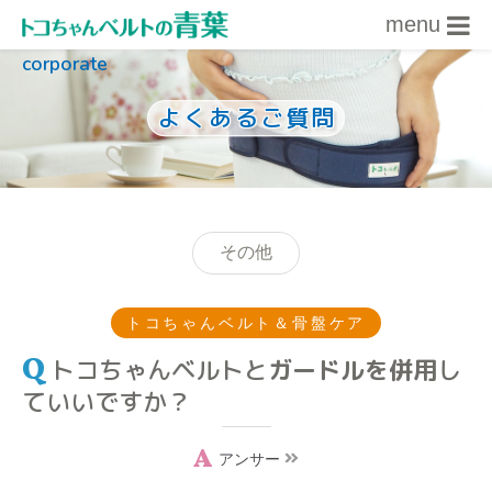
menu
corporate
内容をスキップ
よくあるご質問
その他
トコちゃんベルト＆骨盤ケア
トコちゃんベルトと
ガードルを併用
し
ていいですか？
アンサー